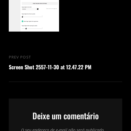
Navegação
PREV POST
Previous
de
Screen Shot 2557-11-30 at 12.47.22 PM
Post
Post
Deixe um comentário
O seu endereço de e-mail não será publicado.