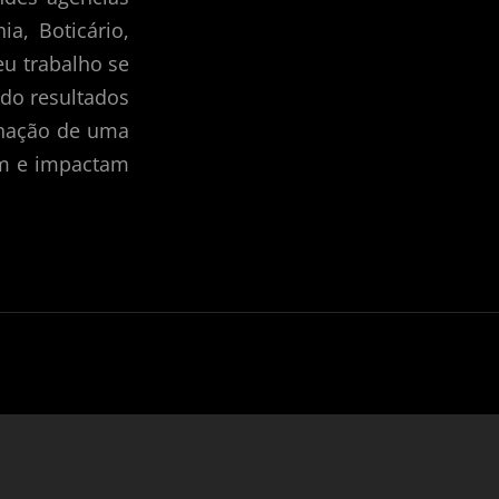
a, Boticário,
eu trabalho se
ndo resultados
inação de uma
am e impactam