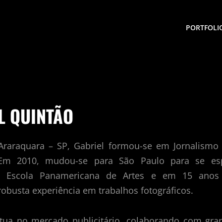
PORTFOLI
L QUINTÃO
raraquara – SP, Gabriel formou-se em Jornalismo 
Em 2010, mudou-se para São Paulo para se esp
na Escola Panamericana de Artes e em 15 ano
obusta experiência em trabalhos fotográficos.
tua no mercado publicitário, colaborando com gra