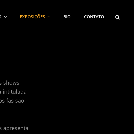
SEARCH
O
EXPOSIÇÕES
BIO
CONTATO
s shows,
 intitulada
os fãs são
s apresenta