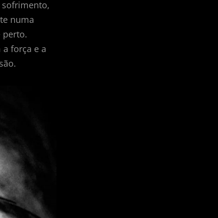
 sofrimento,
nte numa
 perto.
a força e a
são.