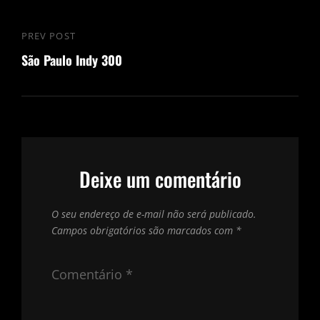
Navegação
PREV POST
Previous
de
São Paulo Indy 300
Post
Post
Deixe um comentário
O seu endereço de e-mail não será publicado.
Campos obrigatórios são marcados com
*
Comentário
*