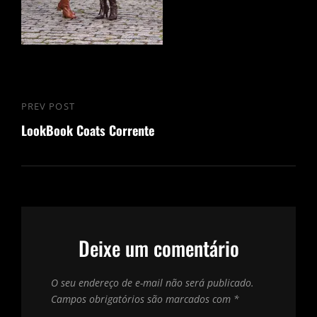
Navegação
PREV POST
Previous
de
LookBook Coats Corrente
Post
Post
Deixe um comentário
O seu endereço de e-mail não será publicado.
Campos obrigatórios são marcados com
*