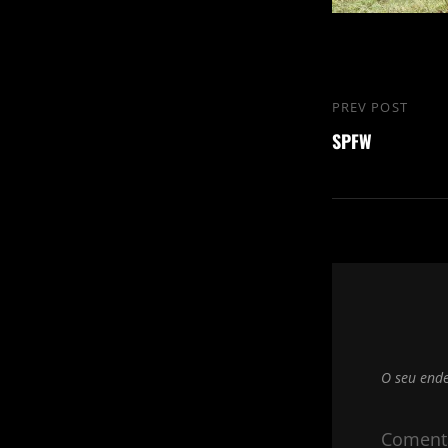
Navegação
PREV POST
Previous
de
SPFW
Post
Post
O seu ende
Coment