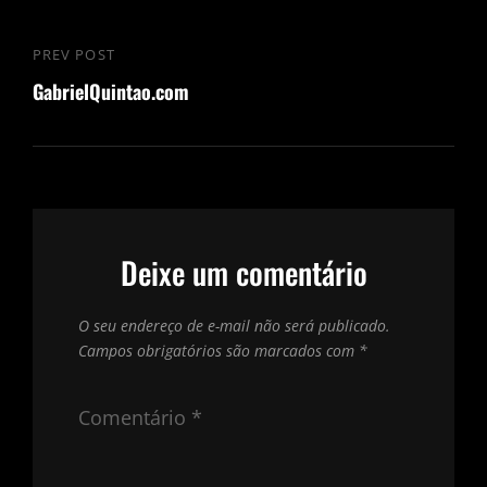
Navegação
PREV POST
Previous
de
GabrielQuintao.com
Post
Post
Deixe um comentário
O seu endereço de e-mail não será publicado.
Campos obrigatórios são marcados com
*
Comentário
*