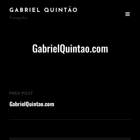
GABRIEL QUINTÃO
Fotografia
GabrielQuintao.com
Navegação
PREV POST
Previous
de
GabrielQuintao.com
Post
Post