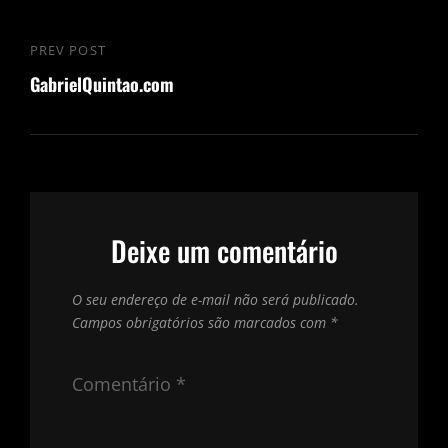
Navegação
PREV POST
Previous
de
GabrielQuintao.com
Post
Post
Deixe um comentário
O seu endereço de e-mail não será publicado.
Campos obrigatórios são marcados com
*
Comentário
*