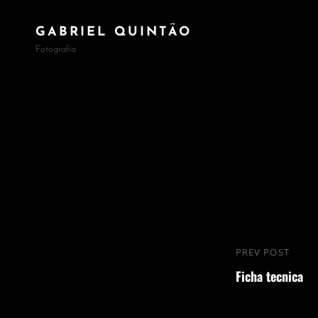
GABRIEL QUINTÃO
Fotografia
Navegação
PREV POST
Previous
de
Ficha tecnica
Post
Post