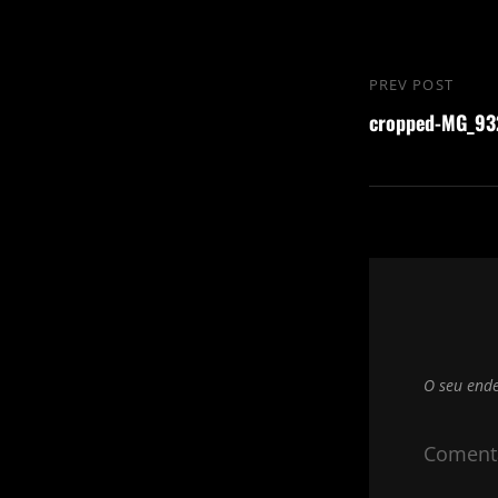
Navegação
PREV POST
Previous
de
cropped-MG_932
Post
Post
O seu ende
Coment