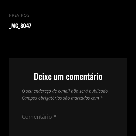
Navegação
PREV POST
Previous
de
_MG_8047
Post
Post
Deixe um comentário
O seu endereço de e-mail não será publicado.
Campos obrigatórios são marcados com
*
Comentário
*