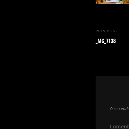
Navegação
PREV POST
Previous
de
_MG_7138
Post
Post
O seu ende
Coment