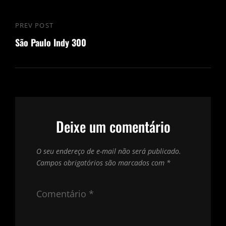
Navegação
PREV POST
Previous
de
São Paulo Indy 300
Post
Post
Deixe um comentário
O seu endereço de e-mail não será publicado.
Campos obrigatórios são marcados com
*
Comentário
*