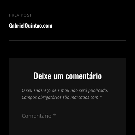
Navegação
PREV POST
Previous
de
GabrielQuintao.com
Post
Post
Deixe um comentário
O seu endereço de e-mail não será publicado.
Campos obrigatórios são marcados com
*
Comentário
*