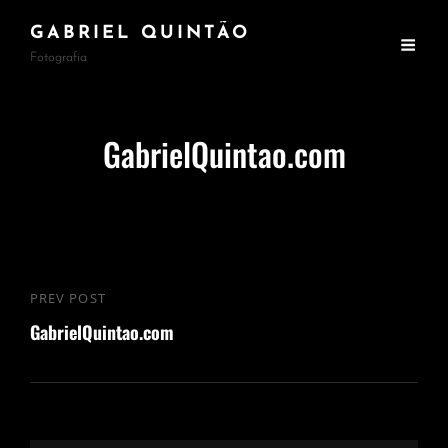
GABRIEL QUINTÃO
Fotografia
GabrielQuintao.com
Navegação
PREV POST
Previous
de
GabrielQuintao.com
Post
Post